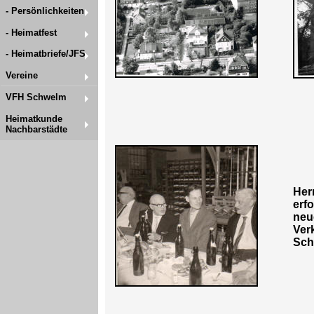
- Persönlichkeiten
- Heimatfest
- Heimatbriefe/JFS
Vereine
VFH Schwelm
Heimatkunde
Nachbarstädte
Herr
erf
neu
Verk
Sch