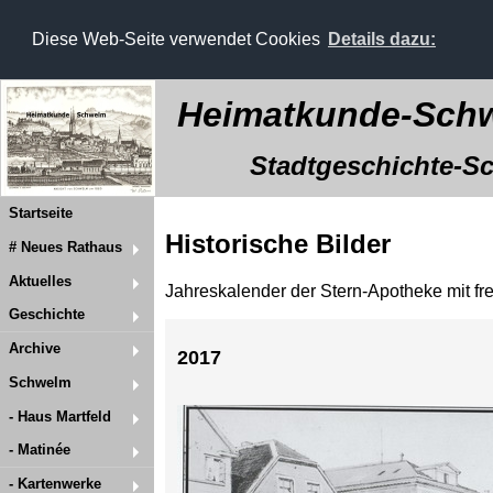
Diese Web-Seite verwendet Cookies
Details dazu:
Heimatkunde-Schw
Stadtgeschichte-Sch
Startseite
Historische Bilder
# Neues Rathaus
Aktuelles
Jahreskalender der Stern-Apotheke mit f
Geschichte
Archive
2017
Schwelm
- Haus Martfeld
- Matinée
- Kartenwerke