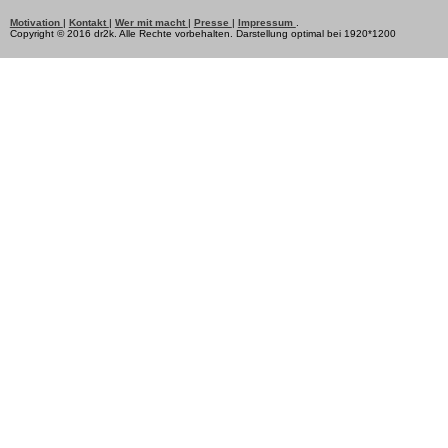
Motivation
|
Kontakt
|
Wer mit macht
|
Presse
|
Impressum
.
Copyright © 2016 dr2k. Alle Rechte vorbehalten. Darstellung optimal bei 1920*1200