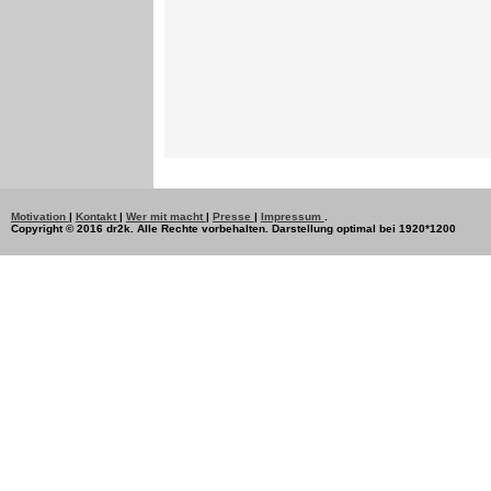
Motivation
|
Kontakt
|
Wer mit macht
|
Presse
|
Impressum
.
Copyright © 2016 dr2k. Alle Rechte vorbehalten. Darstellung optimal bei 1920*1200