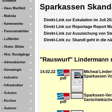
Schwelm
Sparkassen Skanda
- Haus Martfeld
- Matinée
Direkt-Link zur Eskalation im Juli 2
- Kartenwerke
Direkt Link zur Reportage Report M
- Panoramabilder
Direkt-Link zur Auszeichung von St
- Luftbilder
Direkt-Link zu: Skandl geht in die 
- Histor. Bilder
- Hist. Rundgänge
"Rauswurf" Lindermann m
- Adressbücher
- Genealogie
14.02.22
Micheal Linde
Sparkassen Vo
- Industrie
pdf
- Infrastruktur
- Schulen
Sparkssen-Vera
Gerüchteküch
- Kirchen
pdf
- Autoren