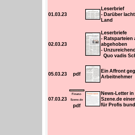
Leserbrief
01.03.23
-
Darüber lach
Land
Leserbriefe
- Ratsparteien
02.03.23
abgehoben
- Unzureichend
Quo vadis Sc
Ein Affront ge
05.03.23
pdf
Arbeitnehmer
News-Letter in
Finanz-
07.03.23
Szene.de
einem
Szene.de
für Profis bun
pdf