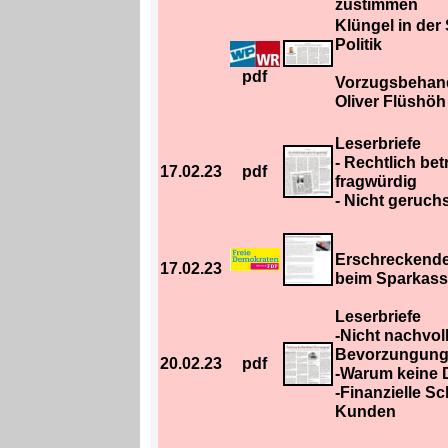
zustimmen
Klüngel in de
Politik
pdf
Vorzugsbehand
Oliver Flüshöh
Leserbriefe
- Rechtlich bet
17.02.23
pdf
fragwürdig
- Nicht geruch
Erschreckende
17.02.23
beim Sparkas
Leserbriefe
-Nicht nachvol
Bevorzungun
20.02.23
pdf
-Warum keine D
-Finanzielle S
Kunden