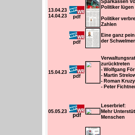
Sparkassen Vo
Politiker lügen
13.04.23
14.04.23
pdf
Politiker verbr
Zahlen
Eine ganz pei
der Schwelmer 
pdf
Verwaltungsra
zurücktreten
- Wolfgang För
15.04.23
- Martin Strelo
pdf
- Roman Kruzy
- Peter Fichtne
Leserbrief:
05.05.23
Mehr Unterstüt
pdf
Menschen