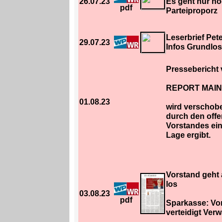
26.07.23
Es geht nur n
pdf
Parteiproporz
Leserbrief Pete
29.07.23
Infos Grundlos
Pressebericht
REPORT MAIN
01.08.23
wird verschobe
durch den offe
Vorstandes ein
Lage ergibt.
Vorstand geht 
los
03.08.23
pdf
Sparkasse: Vo
verteidigt Ver