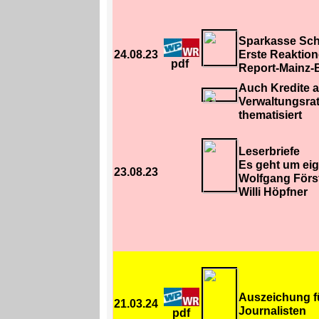
Sparkasse Sc
24.08.23
Erste Reaktio
pdf
Report-Mainz-B
Auch Kredite 
Verwaltungsrat
thematisiert
Leserbriefe
Es geht um ei
23.08.23
Wolfgang Förs
Willi Höpfner
Auszeichung f
21.03.24
Journalisten
pdf