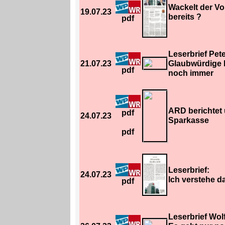
Wackelt der V
19.07.23
bereits ?
pdf
Leserbrief Pete
21.07.23
Glaubwürdige E
pdf
noch immer
ARD berichtet 
pdf
24.07.23
Sparkasse
pdf
Leserbrief:
24.07.23
Ich verstehe da
pdf
Leserbrief Wol