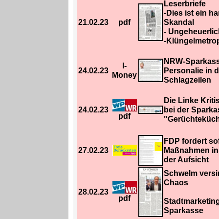
Leserbriefe
-Dies ist ein h
21.02.23
pdf
Skandal
- Ungeheuerlic
-Klüngelmetro
NRW-Sparkasse
I-
24.02.23
Personalie in 
Money
Schlagzeilen
Die Linke Kriti
24.02.23
bei der Sparka
pdf
"Gerüchteküch
FDP fordert so
27.02.23
Maßnahmen in
der Aufsicht
Schwelm versin
Chaos
28.02.23
pdf
Stadtmarketin
Sparkasse