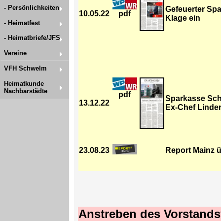
- Persönlichkeiten
Gefeuerter Spa
10.05.22
pdf
Klage ein
- Heimatfest
- Heimatbriefe/JFS
Vereine
VFH Schwelm
Heimatkunde
Nachbarstädte
pdf
Sparkasse Schw
13.12.22
Ex-Chef Lind
23.08.23
Report Mainz ü
Anstreben des Vorstands