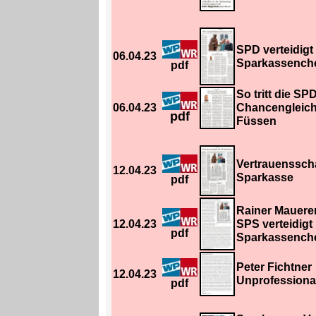
SPD verteidigt
06.04.23
Sparkassench
pdf
So tritt die S
06.04.23
Chancengleich
pdf
Füssen
Vertrauensscha
12.04.23
Sparkasse
pdf
Rainer Mauere
12.04.23
SPS verteidigt
pdf
Sparkassench
Peter Fichtner
12.04.23
Unprofessionali
pdf