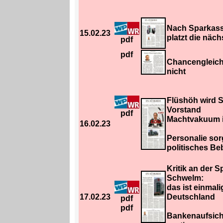
Nach Sparkas
15.02.23
platzt die näc
pdf
pdf
Chancengleichh
nicht
Flüshöh wird 
Vorstand
pdf
Machtvakuum 
16.02.23
Personalie sorg
politisches Be
Kritik an der 
Schwelm:
das ist einmali
17.02.23
Deutschland
pdf
pdf
Bankenaufsic