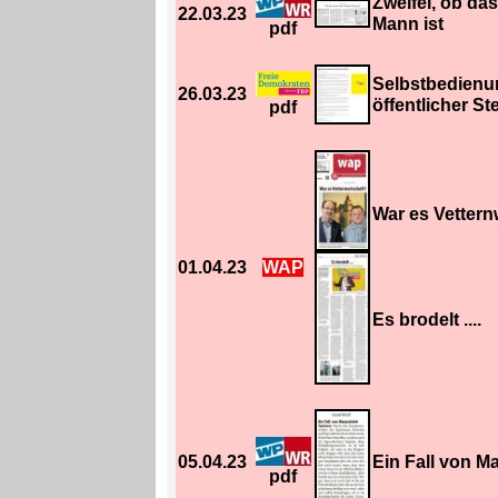
Zweifel, ob das
22.03.23
Mann ist
pdf
Selbstbedienu
26.03.23
öffentlicher St
pdf
War es Vettern
01.04.23
WAP
Es brodelt ....
05.04.23
Ein Fall von M
pdf